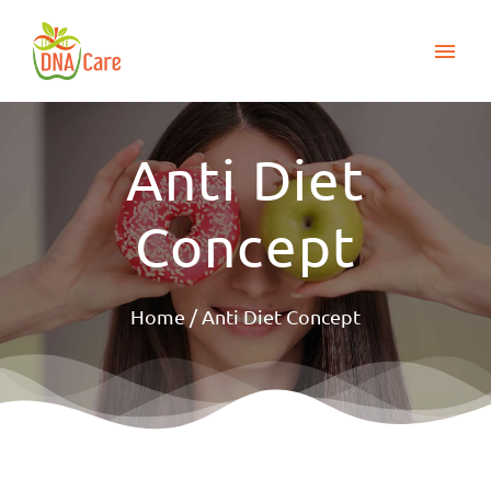
Skip
to
Togg
content
Navi
Wieso DNA care
Anti Diet
Über uns
Anti Diet Concept
Concept
Dienstleistungen
Home
/
Anti Diet Concept
Kontakt