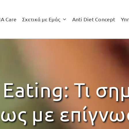
NA Care
Σχετικά με Εμάς
Anti Diet Concept
Υπ
Eating: Τι ση
ως με επίγν