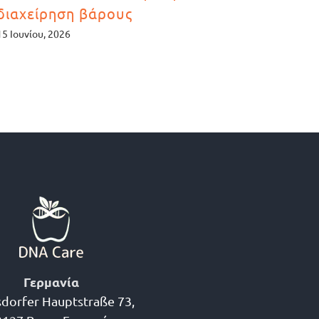
διαχείρηση βάρους
διατρ
15 Ιουνίου, 2026
6 Ιουλίου
Γερμανία
dorfer Hauptstraße 73,