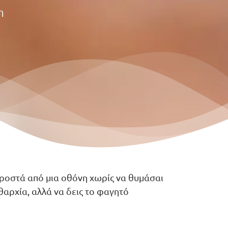
η
μπροστά από μια οθόνη χωρίς να θυμάσαι
θαρχία, αλλά να δεις το φαγητό