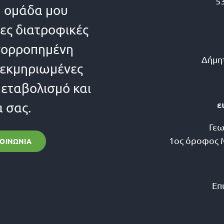
5
η ομάδα μου
ες διατροφικές
 ισορροπημένη
Δήμη
τεκμηριωμένες
μεταβολισμό και
ε
α σας.
Γεω
1ος όροφος 
ΚΟΙΝΩΝΊΑ
Επ